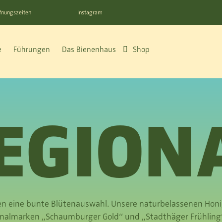
fnungszeiten
Instagram
e
Führungen
Das Bienenhaus
Shop
EGION
n eine bunte Blütenauswahl. Unsere naturbelassenen Honi
ionalmarken „Schaumburger Gold“ und „Stadthäger Frühling“