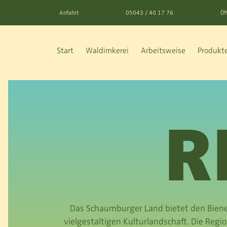
Anfahrt
05043 / 40 17 76
Öf
Start
Waldimkerei
Arbeitsweise
Produkt
R
Das Schaumburger Land bietet den Biene
vielgestaltigen Kulturlandschaft. Die Reg